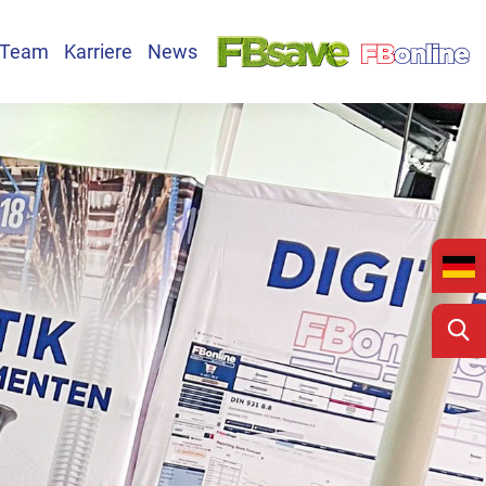
Team
Karriere
News
ote
bersicht
ktcontainer
inanz- und Rechnungswesen / HR
Erfolgsfaktor Mensch
Logistik
e