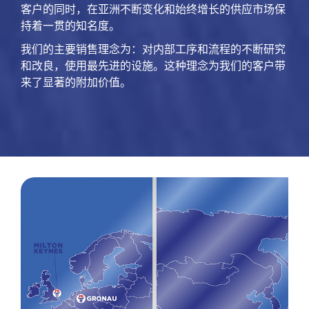
客户的同时，在亚洲不断变化和始终增长的供应市场保
持着一贯的知名度。
我们的主要销售理念为：对内部工序和流程的不断研究
和改良，使用最先进的设施。这种理念为我们的客户带
来了显著的附加价值。