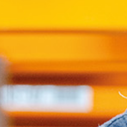
中
产
技
国
品
术
FQC
新
数
闻
字
集
化
团
物
流
包
装
集
装
箱
直
达