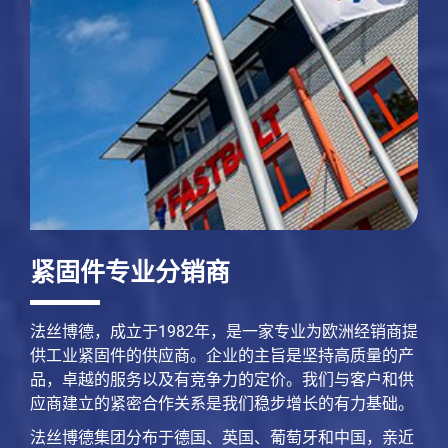
紧固件专业分销商
法丝博德，成立于1982年，是一家专业为欧洲经销商提
供工业紧固件的供应商。企业的主旨是坚持高质量的产
品，卓越的服务以及有竞争力的定价。我们与客户和供
应商建立的紧密合作关系是我们稳步增长的有力基础。
法丝博德集团分布于德国、英国、葡萄牙和中国，亲近