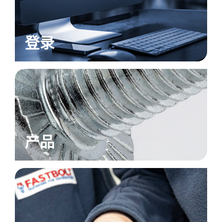
登录
产品