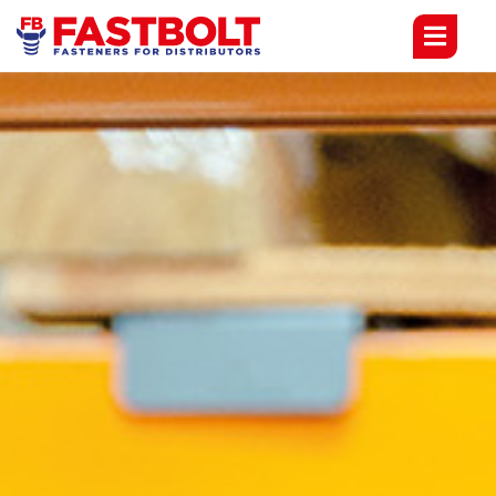
分
核
公
心
司
竞
分
争
力
公
德
司
国
专
核
注
英
心
于
格
竞
分
兰
争
销
力
商
葡
萄
历
质
牙
史
量