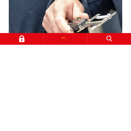
核心竞争力
新闻