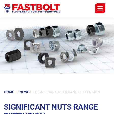
分
核
公
心
司
竞
分
争
力
公
德
司
国
专
核
注
英
心
于
格
竞
分
兰
争
销
力
商
HOME
/
NEWS
/
SIGNIFICANT NUTS RANGE EXTENSION
葡
萄
历
质
SIGNIFICANT NUTS RANGE
牙
史
量