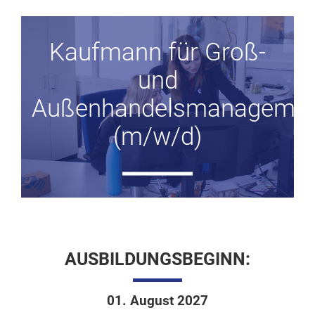
Finanz-
Erfolgsfaktor
FBsave
und
Mensch
Gewindeschrauben
Rechnungswesen
Kaufmann für Groß-
/
Innensechs­
und
HR
kantschrauben
Außenhandelsmanageme
Logistik
Sechskantschrauben
(m/w/d)
Qualitätsmanagement
Muttern
IT
Scheiben
Marketing
Gewindestangen
Auszubildende
AUSBILDUNGSBEGINN:
01. August 2027