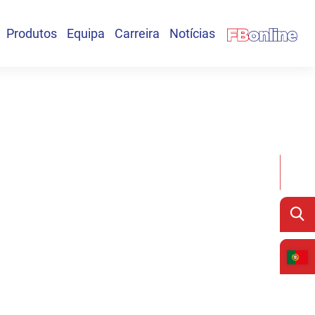
Produtos
Equipa
Carreira
Notícias
l de grupo
keting
Contentores Diretos
O Capital Humano